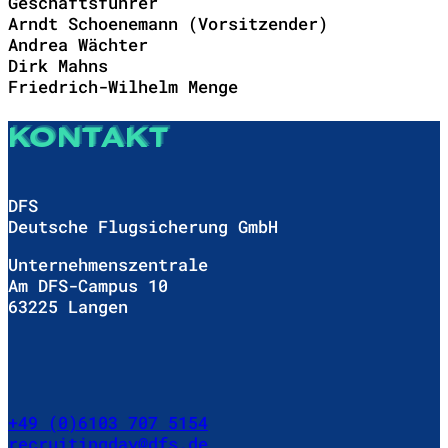
Geschäftsführer
Arndt Schoenemann (Vorsitzender)
Andrea Wächter
Dirk Mahns
Friedrich-Wilhelm Menge
KONTAKT
DFS
Deutsche Flugsicherung GmbH
Unternehmenszentrale
Am DFS-Campus 10
63225 Langen
+49 (0)6103 707 5154
recruitingday@dfs.de