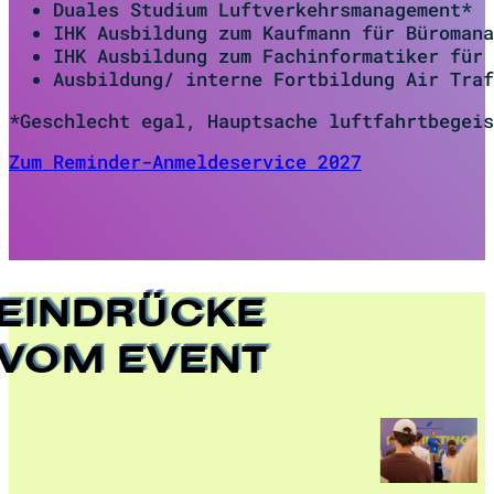
ERWARTET
Die Flugsicherung bereitet sich auf die ​Zuk
ausbildet. ​Jährlich werden rund 200 Nachwuch
Besuche eine Simulatorenführung, lerne die ​U
bei DFS, einschließlich ​dualer Studiengänge 
Erhalte alle Infos zu deinem Karrierestart i
Ausbildung zum Fluglotsen*
Duales Studium zum Fluglotsen*
Duales Studium Informatik*
Duales Studium Flugsicherungsingenieur*
Duales Studium Luftverkehrsmanagement*
IHK Ausbildung zum Kaufmann für Büromana
IHK Ausbildung zum Fachinformatiker für 