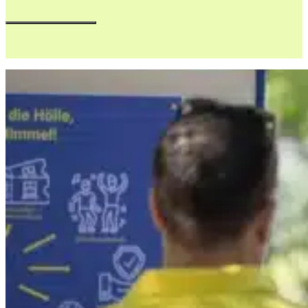
Ausbildung/ interne Fortbildung Air Traf
*Geschlecht egal, Hauptsache luftfahrtbegeis
Zum Reminder-Anmeldeservice 2027
EINDRÜCKE
VOM EVENT