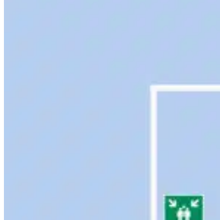
ankommst.
Eine zeitliche Orientierung für dich: Die me
Besucherinnen und Besucher nehmen sich rund 
Zeit, um alles zu sehen.
LAGEPLAN
RECRUITING DAY
So findet ihr euch auf dem Event zurecht.
Zum Reminder-Anmeldeservice 2027